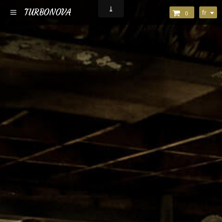
TURBONOVA
fr
0