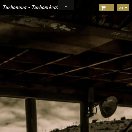
Turbonova - Turboméca21
en
0