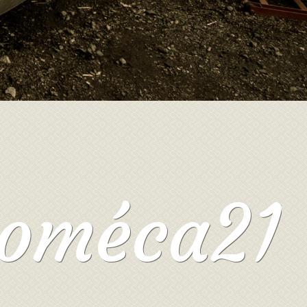
boméca21