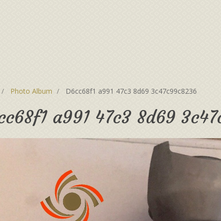
Photo Album
D6cc68f1 a991 47c3 8d69 3c47c99c8236
cc68f1 a991 47c3 8d69 3c4