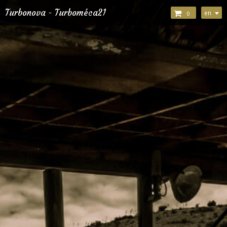
Turbonova - Turboméca21
en
0