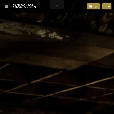
TURBONOVA
fr
0