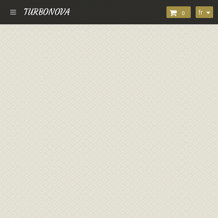
TURBONOVA
fr
0