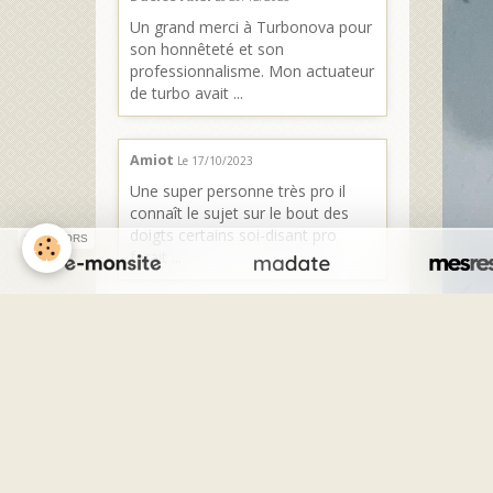
Un grand merci à Turbonova pour
son honnêteté et son
professionnalisme. Mon actuateur
de turbo avait ...
Amiot
Le 17/10/2023
Une super personne très pro il
connaît le sujet sur le bout des
doigts certains soi-disant pro
SPONSORS
ferait ...
Kriss
Le 02/08/2023
Personne sérieuse et très
professionnelle C est de quoi il
parle Donne de très bon conseils
Excellente ...
Charron Sylvain
Le 18/07/2023