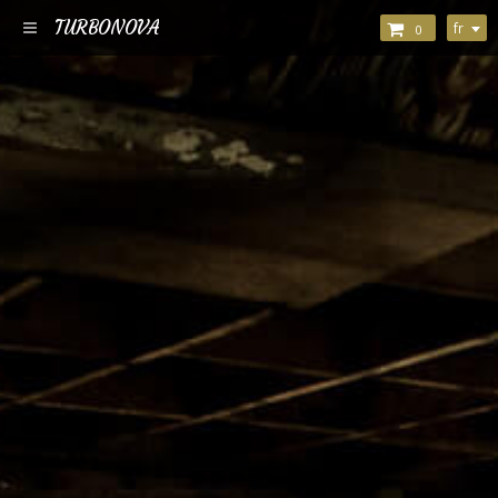
TURBONOVA
fr
0