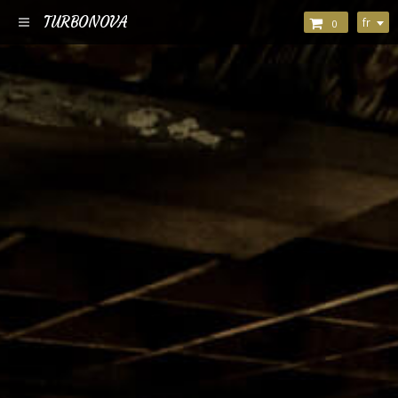
TURBONOVA
fr
0