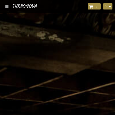
TURBONOVA
fr
0