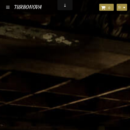
TURBONOVA
fr
0