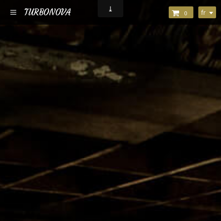
TURBONOVA
fr
0