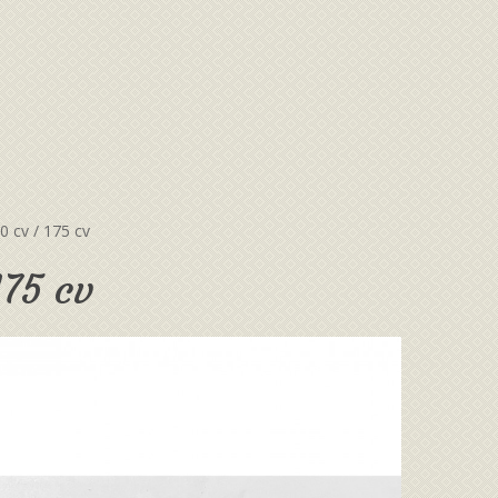
 cv / 175 cv
175 cv