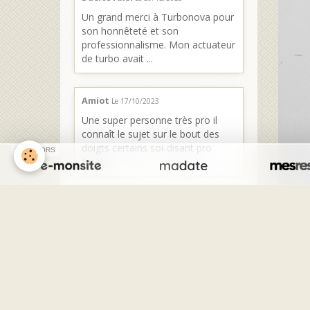
Un grand merci à Turbonova pour
son honnêteté et son
professionnalisme. Mon actuateur
de turbo avait ...
Amiot
Le 17/10/2023
Une super personne très pro il
connaît le sujet sur le bout des
doigts certains soi-disant pro
SPONSORS
ferait ...
Kriss
Le 02/08/2023
Personne sérieuse et très
professionnelle C est de quoi il
parle Donne de très bon conseils
Excellente ...
Charron Sylvain
Le 18/07/2023