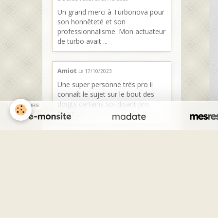
Un grand merci à Turbonova pour
son honnêteté et son
professionnalisme. Mon actuateur
de turbo avait ...
Amiot
Le 17/10/2023
Une super personne très pro il
connaît le sujet sur le bout des
doigts certains soi-disant pro
SPONSORS
ferait ...
Kriss
Le 02/08/2023
Personne sérieuse et très
professionnelle C est de quoi il
parle Donne de très bon conseils
Excellente ...
Charron Sylvain
Le 18/07/2023