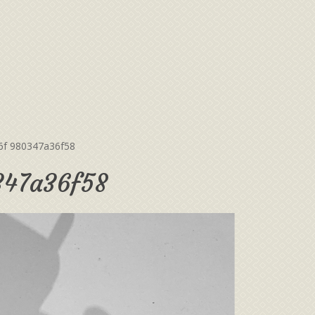
6f 980347a36f58
347a36f58