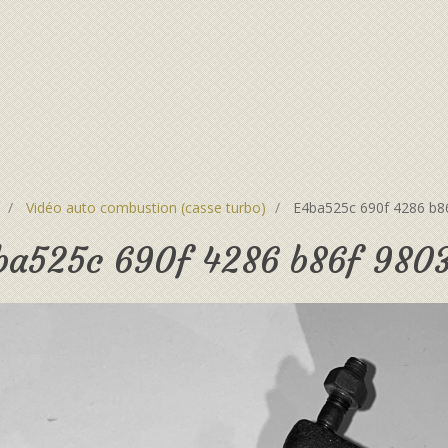
Vidéo auto combustion (casse turbo)
E4ba525c 690f 4286 b8
ba525c 690f 4286 b86f 980