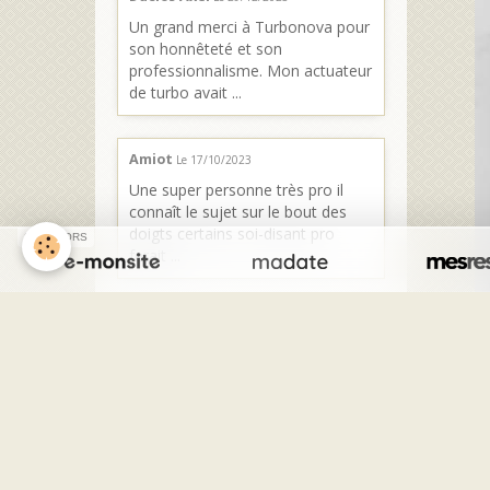
Un grand merci à Turbonova pour
son honnêteté et son
professionnalisme. Mon actuateur
de turbo avait ...
Amiot
Le 17/10/2023
Une super personne très pro il
connaît le sujet sur le bout des
doigts certains soi-disant pro
SPONSORS
ferait ...
Kriss
Le 02/08/2023
Personne sérieuse et très
professionnelle C est de quoi il
parle Donne de très bon conseils
Excellente ...
Charron Sylvain
Le 18/07/2023